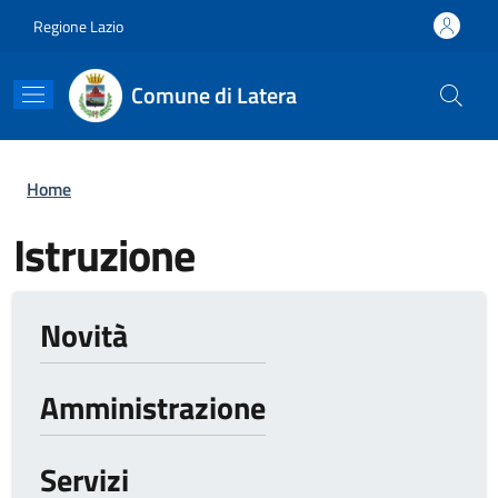
Salta al contenuto principale
Skip to footer content
Regione Lazio
Comune di Latera
Briciole di pane
Home
Istruzione
Novità
Amministrazione
Servizi