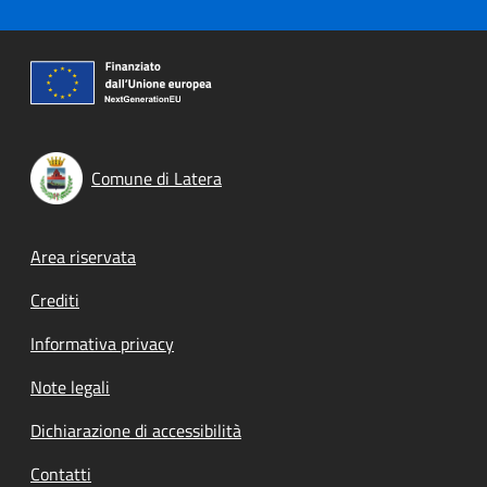
Comune di Latera
Footer menu
Area riservata
Crediti
Informativa privacy
Note legali
Dichiarazione di accessibilità
Contatti