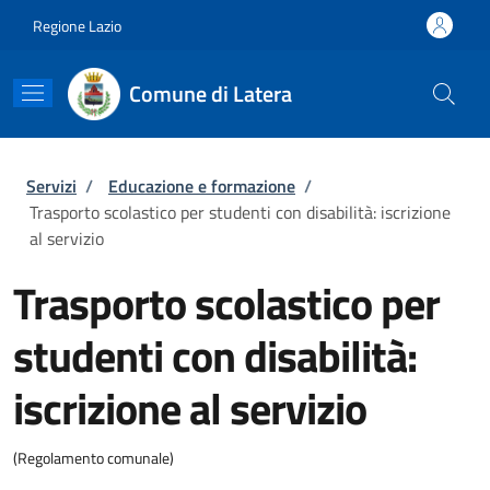
Salta al contenuto principale
Skip to footer content
Regione Lazio
Comune di Latera
Briciole di pane
Servizi
/
Educazione e formazione
/
Trasporto scolastico per studenti con disabilità: iscrizione
al servizio
Trasporto scolastico per
studenti con disabilità:
iscrizione al servizio
(Regolamento comunale)