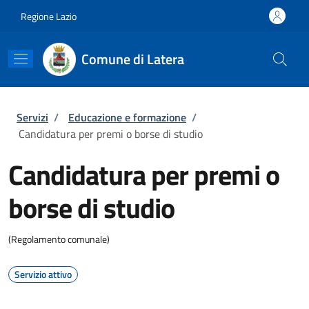
Salta al contenuto principale
Skip to footer content
Regione Lazio
Comune di Latera
Briciole di pane
Servizi
/
Educazione e formazione
/
Candidatura per premi o borse di studio
Candidatura per premi o
borse di studio
(Regolamento comunale)
Servizio attivo