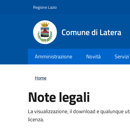
Salta al contenuto principale
Skip to footer content
Regione Lazio
Comune di Latera
Amministrazione
Novità
Servizi
Briciole di pane
Home
Note legali
La visualizzazione, il download e qualunque util
licenza.