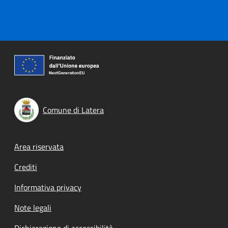
Comune di Latera
Footer menu
Area riservata
Crediti
Informativa privacy
Note legali
Dichiarazione di accessibilità