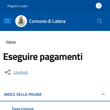
Salta al contenuto principale
Skip to footer content
Regione Lazio
Comune di Latera
Briciole di pane
Home
Eseguire pagamenti
Condividi
INDICE DELLA PAGINA
Descrizione