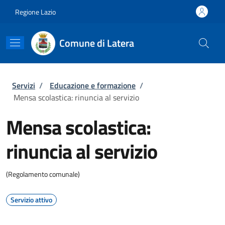
Salta al contenuto principale
Skip to footer content
Regione Lazio
Comune di Latera
Briciole di pane
Servizi
/
Educazione e formazione
/
Mensa scolastica: rinuncia al servizio
Mensa scolastica:
rinuncia al servizio
(Regolamento comunale)
Servizio attivo