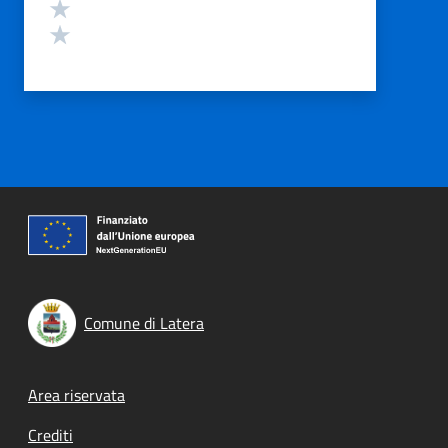
Valuta 2 stelle su 5
Valuta 1 stelle su 5
Comune di Latera
Footer menu
Area riservata
Crediti