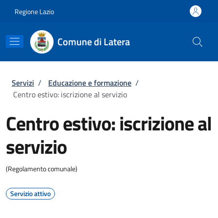
Salta al contenuto principale
Skip to footer content
Regione Lazio
Comune di Latera
Briciole di pane
Servizi
/
Educazione e formazione
/
Centro estivo: iscrizione al servizio
Centro estivo: iscrizione al
servizio
(Regolamento comunale)
Servizio attivo