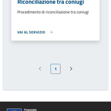
Riconciliazione tra coniugi
Procedimento di riconciliazione tra coniugi
VAI AL SERVIZIO
Pagina attuale
1
Pagina precedente
Prossima pagina