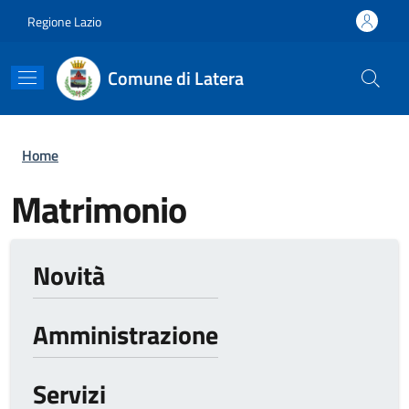
Salta al contenuto principale
Skip to footer content
Regione Lazio
Comune di Latera
Briciole di pane
Home
Matrimonio
Novità
Amministrazione
Servizi