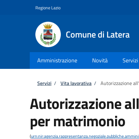
Salta al contenuto principale
Skip to footer content
Regione Lazio
Comune di Latera
Amministrazione
Novità
Servizi
Briciole di pane
Servizi
/
Vita lavorativa
/
Autorizzazione al
Autorizzazione al
per matrimonio
(
urn:nir:agenzia.rappresentanza.negoziale.pubbliche.amminist