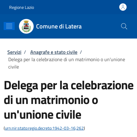
Salta al contenuto principale
Skip to footer content
Regione Lazio
Comune di Latera
Briciole di pane
Servizi
/
Anagrafe e stato civile
/
Delega per la celebrazione di un matrimonio o un'unione
civile
Delega per la celebrazione
di un matrimonio o
un'unione civile
(
urn:nir:stato:regio.decreto:1942-03-16;262
)