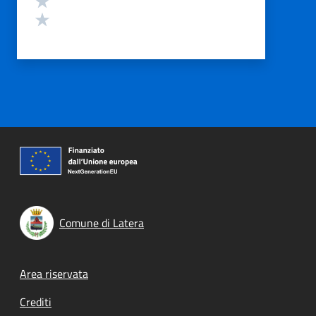
Valuta 1 stelle su 5
Comune di Latera
Footer menu
Area riservata
Crediti