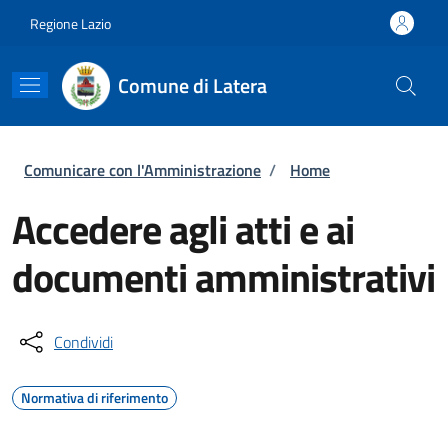
Salta al contenuto principale
Skip to footer content
Regione Lazio
Comune di Latera
Briciole di pane
Comunicare con l'Amministrazione
/
Home
Accedere agli atti e ai
documenti amministrativi
Condividi
Normativa di riferimento