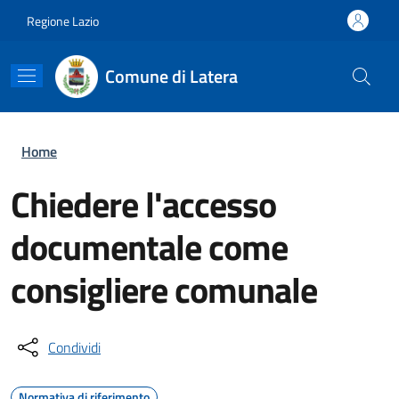
Salta al contenuto principale
Skip to footer content
Regione Lazio
Comune di Latera
Briciole di pane
Home
Chiedere l'accesso
documentale come
consigliere comunale
Condividi
Normativa di riferimento