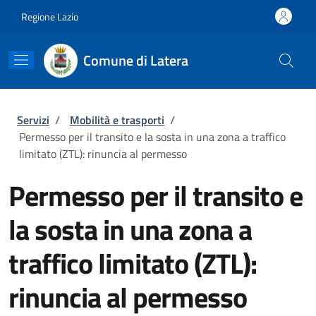
Salta al contenuto principale
Skip to footer content
Regione Lazio
Comune di Latera
Briciole di pane
Servizi
/
Mobilità e trasporti
/
Permesso per il transito e la sosta in una zona a traffico
limitato (ZTL): rinuncia al permesso
Permesso per il transito e
la sosta in una zona a
traffico limitato (ZTL):
rinuncia al permesso