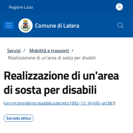
Salta al contenuto principale
Skip to footer content
Regione Lazio
Comune di Latera
Briciole di pane
Servizi
/
Mobilità e trasporti
/
Realizzazione di un'area di sosta per disabili
Realizzazione di un'area
di sosta per disabili
(
urn:nir:presidente.repubblica:decreto:1992-12-16;495~art381
)
Servizio attivo