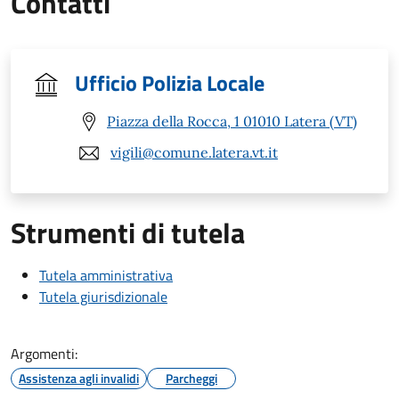
Contatti
Ufficio Polizia Locale
Piazza della Rocca, 1 01010 Latera (VT)
vigili@comune.latera.vt.it
Strumenti di tutela
Tutela amministrativa
Tutela giurisdizionale
Argomenti:
Assistenza agli invalidi
Parcheggi