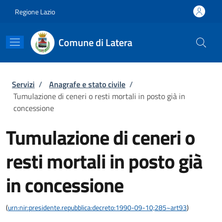
Salta al contenuto principale
Skip to footer content
Regione Lazio
Comune di Latera
Briciole di pane
Servizi
/
Anagrafe e stato civile
/
Tumulazione di ceneri o resti mortali in posto già in
concessione
Tumulazione di ceneri o
resti mortali in posto già
in concessione
(
urn:nir:presidente.repubblica:decreto:1990-09-10;285~art93
)