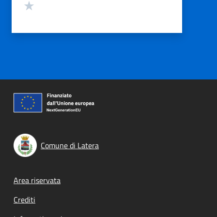
Valuta 1 stelle su 5
Comune di Latera
Footer menu
Area riservata
Crediti