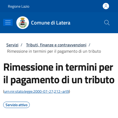
Salta al contenuto principale
Skip to footer content
Regione Lazio
Comune di Latera
Briciole di pane
Servizi
/
Tributi, finanze e contravvenzioni
/
Rimessione in termini per il pagamento di un tributo
Rimessione in termini per
il pagamento di un tributo
(
urn:nir:stato:legge:2000-07-27;212~art9
)
Servizio attivo