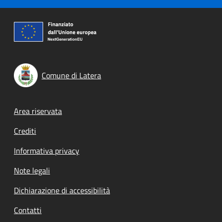
Comune di Latera
Footer menu
Area riservata
Crediti
Informativa privacy
Note legali
Dichiarazione di accessibilità
Contatti