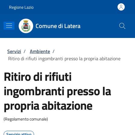
Salta al contenuto principale
Skip to footer content
Regione Lazio
Comune di Latera
Briciole di pane
Servizi
/
Ambiente
/
Ritiro di rifiuti ingombranti presso la propria abitazione
Ritiro di rifiuti
ingombranti presso la
propria abitazione
(Regolamento comunale)
Servizio attivo