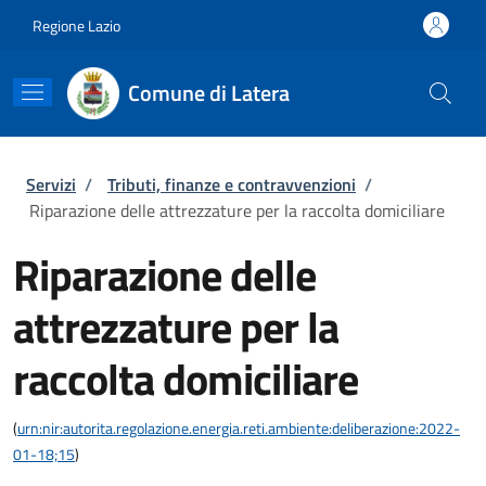
Salta al contenuto principale
Skip to footer content
Regione Lazio
Comune di Latera
Briciole di pane
Servizi
/
Tributi, finanze e contravvenzioni
/
Riparazione delle attrezzature per la raccolta domiciliare
Riparazione delle
attrezzature per la
raccolta domiciliare
(
urn:nir:autorita.regolazione.energia.reti.ambiente:deliberazione:2022-
01-18;15
)