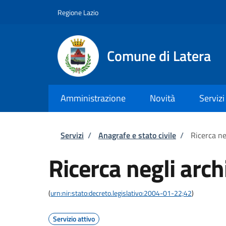
Salta al contenuto principale
Skip to footer content
Regione Lazio
Comune di Latera
Amministrazione
Novità
Servizi
Briciole di pane
Servizi
/
Anagrafe e stato civile
/
Ricerca neg
Ricerca negli archi
(
urn:nir:stato:decreto.legislativo:2004-01-22;42
)
Servizio attivo