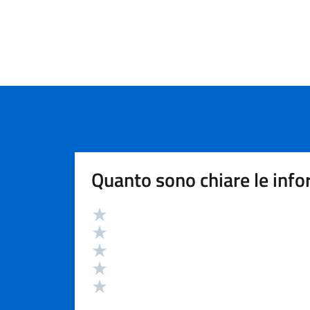
Quanto sono chiare le info
Valutazione
Valuta 5 stelle su 5
Valuta 4 stelle su 5
Valuta 3 stelle su 5
Valuta 2 stelle su 5
Valuta 1 stelle su 5