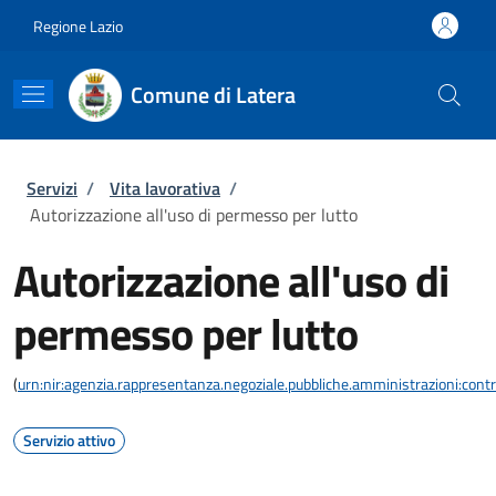
Salta al contenuto principale
Skip to footer content
Regione Lazio
Comune di Latera
Briciole di pane
Servizi
/
Vita lavorativa
/
Autorizzazione all'uso di permesso per lutto
Autorizzazione all'uso di
permesso per lutto
(
urn:nir:agenzia.rappresentanza.negoziale.pubbliche.amministrazioni:contra
Servizio attivo