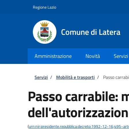
Salta al contenuto principale
Skip to footer content
Regione Lazio
Comune di Latera
Amministrazione
Novità
Servizi
Briciole di pane
Servizi
/
Mobilità e trasporti
/
Passo carrabi
Passo carrabile: 
dell'autorizzazio
(
urn:nir:presidente.repubblica:decreto:1992-12-16;495~ar