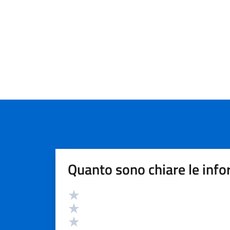
Quanto sono chiare le info
Valutazione
Valuta 5 stelle su 5
Valuta 4 stelle su 5
Valuta 3 stelle su 5