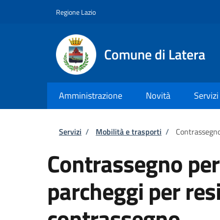
Salta al contenuto principale
Skip to footer content
Regione Lazio
Comune di Latera
Amministrazione
Novità
Servizi
Briciole di pane
Servizi
/
Mobilità e trasporti
/
Contrassegno 
Contrassegno per 
parcheggi per resi
contrassegno