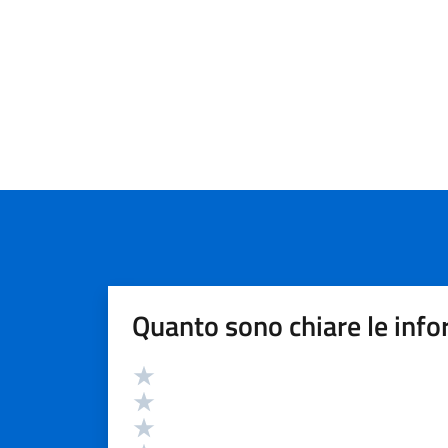
Quanto sono chiare le info
Valutazione
Valuta 5 stelle su 5
Valuta 4 stelle su 5
Valuta 3 stelle su 5