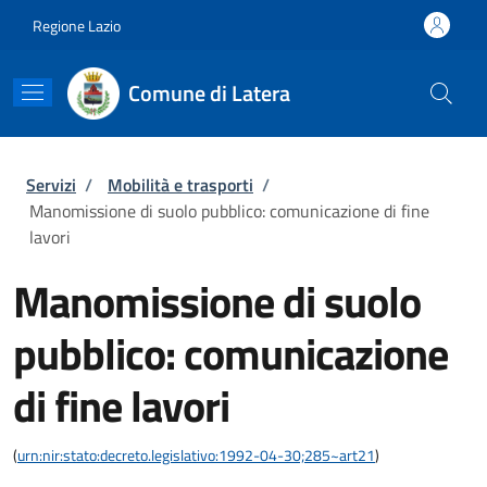
Salta al contenuto principale
Skip to footer content
Regione Lazio
Comune di Latera
Briciole di pane
Servizi
/
Mobilità e trasporti
/
Manomissione di suolo pubblico: comunicazione di fine
lavori
Manomissione di suolo
pubblico: comunicazione
di fine lavori
(
urn:nir:stato:decreto.legislativo:1992-04-30;285~art21
)