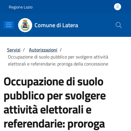
Salta al contenuto principale
Skip to footer content
Regione Lazio
Comune di Latera
Briciole di pane
Servizi
/
Autorizzazioni
/
Occupazione di suolo pubblico per svolgere attività
elettorali e referendarie: proroga della concessione
Occupazione di suolo
pubblico per svolgere
attività elettorali e
referendarie: proroga