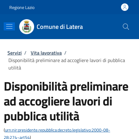
Salta al contenuto principale
Skip to footer content
Regione Lazio
Comune di Latera
Briciole di pane
Servizi
/
Vita lavorativa
/
Disponibilità preliminare ad accogliere lavori di pubblica
utilità
Disponibilità preliminare
ad accogliere lavori di
pubblica utilità
(
urn:nir:presidente.repubblica:decreto.legislativo:2000-08-
28;274~art54
)