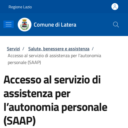
Salta al contenuto principale
Skip to footer content
Regione Lazio
Comune di Latera
Briciole di pane
Servizi
/
Salute, benessere e assistenza
/
Accesso al servizio di assistenza per l’autonomia
personale (SAAP)
Accesso al servizio di
assistenza per
l’autonomia personale
(SAAP)