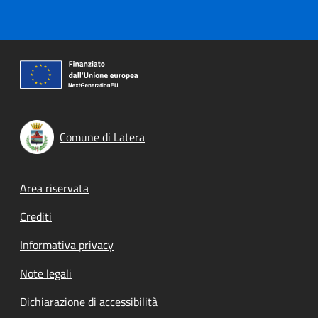
Comune di Latera
Footer menu
Area riservata
Crediti
Informativa privacy
Note legali
Dichiarazione di accessibilità