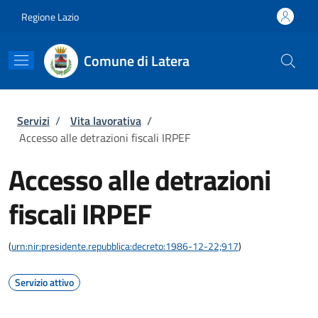
Salta al contenuto principale
Skip to footer content
Regione Lazio
Comune di Latera
Briciole di pane
Servizi
/
Vita lavorativa
/
Accesso alle detrazioni fiscali IRPEF
Accesso alle detrazioni
fiscali IRPEF
(
urn:nir:presidente.repubblica:decreto:1986-12-22;917
)
Servizio attivo