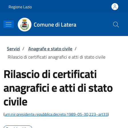
Salta al contenuto principale
Skip to footer content
Regione Lazio
Comune di Latera
Briciole di pane
Servizi
/
Anagrafe e stato civile
/
Rilascio di certificati anagrafici e atti di stato civile
Rilascio di certificati
anagrafici e atti di stato
civile
(
urn:nir:presidente.repubblica:decreto:1989-05-30;223~art33
)