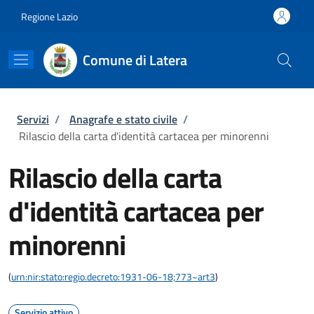
Salta al contenuto principale
Skip to footer content
Regione Lazio
Comune di Latera
Briciole di pane
Servizi
/
Anagrafe e stato civile
/
Rilascio della carta d'identità cartacea per minorenni
Rilascio della carta
d'identità cartacea per
minorenni
(
urn:nir:stato:regio.decreto:1931-06-18;773~art3
)
Servizio attivo