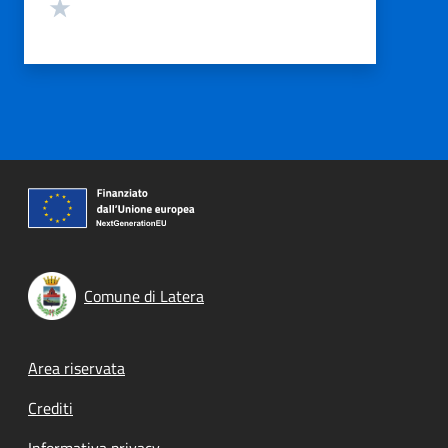
Valuta 1 stelle su 5
Comune di Latera
Footer menu
Area riservata
Crediti
Informativa privacy