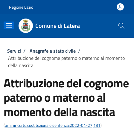
Salta al contenuto principale
Skip to footer content
Regione Lazio
Comune di Latera
Briciole di pane
Servizi
/
Anagrafe e stato civile
/
Attribuzione del cognome paterno o materno al momento
della nascita
Attribuzione del cognome
paterno o materno al
momento della nascita
(
urn:nir:corte.costituzionale:sentenza:2022-04-27;131
)