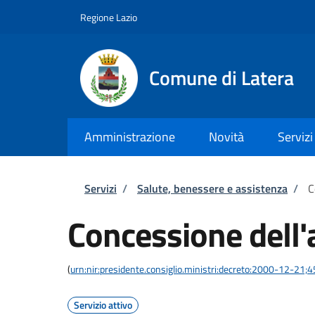
Salta al contenuto principale
Skip to footer content
Regione Lazio
Comune di Latera
Amministrazione
Novità
Servizi
Briciole di pane
Servizi
/
Salute, benessere e assistenza
/
C
Concessione dell'
(
urn:nir:presidente.consiglio.ministri:decreto:2000-12-21;
Servizio attivo