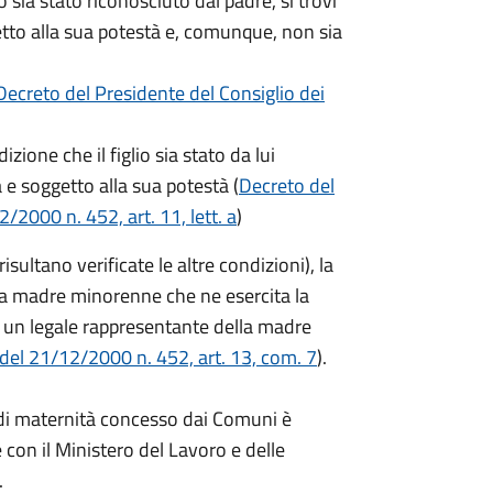
o sia stato riconosciuto dal padre, si trovi
getto alla sua potestà e, comunque, non sia
Decreto del Presidente del Consiglio dei
zione che il figlio sia stato da lui
a e soggetto alla sua potestà (
Decreto del
/2000 n. 452, art. 11, lett. a
)
ltano verificate le altre condizioni), la
a madre minorenne che ne esercita la
 un legale rappresentante della madre
 del 21/12/2000 n. 452, art. 13, com. 7
).
o di maternità concesso dai Comuni è
 con il Ministero del Lavoro e delle
.