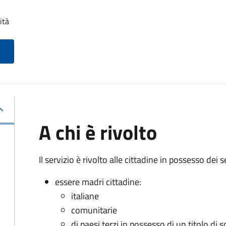
ità
A chi è rivolto
Il servizio è rivolto alle cittadine in possesso dei s
essere madri cittadine:
italiane
comunitarie
di paesi terzi in possesso di un titolo di