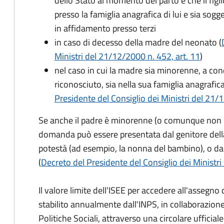
dello Stato al momento del parto e che il figli
presso la famiglia anagrafica di lui e sia sog
in affidamento presso terzi
in caso di decesso della madre del neonato (
Ministri del 21/12/2000 n. 452, art. 11
)
nel caso in cui la madre sia minorenne, a condi
riconosciuto, sia nella sua famiglia anagrafic
Presidente del Consiglio dei Ministri del 21/12
Se anche il padre è minorenne (o comunque non risu
domanda può essere presentata dal genitore dell
potestà (ad esempio, la nonna del bambino), o da
(
Decreto del Presidente del Consiglio dei Ministri
Il valore limite dell'ISEE per accedere all'assegn
stabilito annualmente dall'INPS, in collaborazione
Politiche Sociali, attraverso una circolare ufficiale