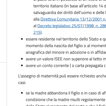
territorio italiano (in base all'articolo 
salvaguardia dei diritti dell’uomo e delle
alla
Direttiva Comunitaria 13/12/2001 n. 2
al
Decreto legislativo 25/07/1998, n. 28
215
)
.
essere residente nel territorio dello Stato e 
momento della nascita del figlio o al momento
anagrafica del minore in adozione o in affi
avere un valore ISEE non superiore al tetto
avere un conto corrente ( o carta prepagata c
L'assegno di maternità può essere richiesto anch
casi:
se la madre abbandona il figlio o in caso di af
condizione che la madre risulti regolarmente 