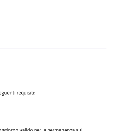
eguenti requisiti:
 soggiorno valido per la permanenza sul