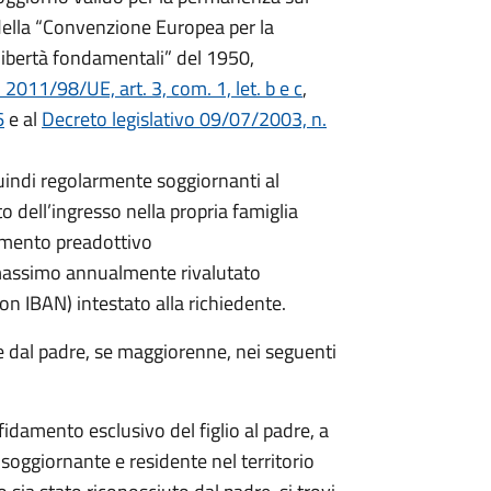
14 della “Convenzione Europea per la
 libertà fondamentali” del 1950,
011/98/UE, art. 3, com. 1, let. b e c
,
6
e al
Decreto legislativo 09/07/2003, n.
quindi regolarmente soggiornanti al
 dell’ingresso nella propria famiglia
damento preadottivo
 massimo annualmente rivalutato
on IBAN) intestato alla richiedente.
e dal padre, se maggiorenne, nei seguenti
fidamento esclusivo del figlio al padre, a
soggiornante e residente nel territorio