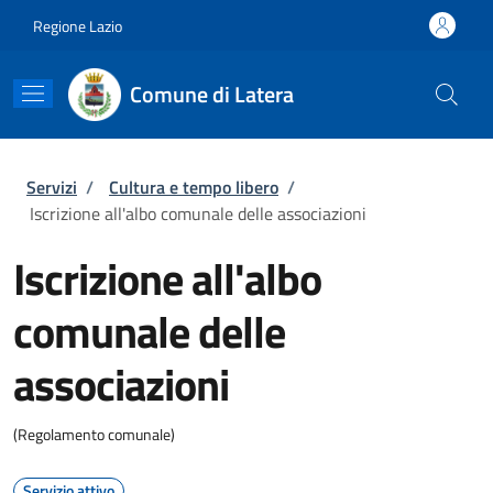
Salta al contenuto principale
Skip to footer content
Regione Lazio
Comune di Latera
Briciole di pane
Servizi
/
Cultura e tempo libero
/
Iscrizione all'albo comunale delle associazioni
Iscrizione all'albo
comunale delle
associazioni
(Regolamento comunale)
Servizio attivo