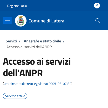
Salta al contenuto principale
Skip to footer content
Regione Lazio
Comune di Latera
Briciole di pane
Servizi
/
Anagrafe e stato civile
/
Accesso ai servizi dell'ANPR
Accesso ai servizi
dell'ANPR
(
urn:nir:stato:decreto.legislativo:2005-03-07;82
)
Servizio attivo