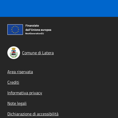
Comune di Latera
Footer menu
Area riservata
Crediti
Informativa privacy
Note legali
Dichiarazione di accessibilità