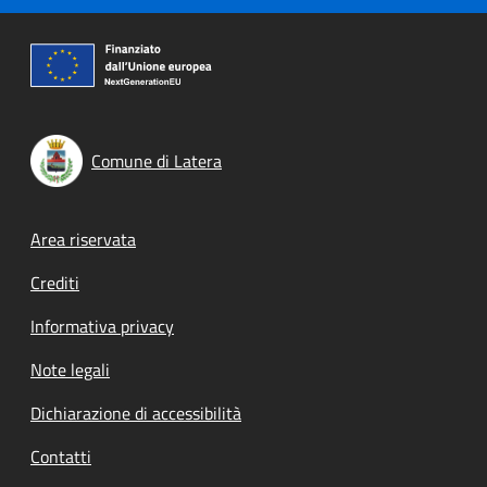
Comune di Latera
Footer menu
Area riservata
Crediti
Informativa privacy
Note legali
Dichiarazione di accessibilità
Contatti