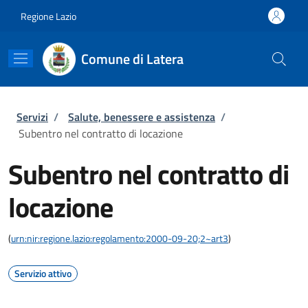
Salta al contenuto principale
Skip to footer content
Regione Lazio
Comune di Latera
Briciole di pane
Servizi
/
Salute, benessere e assistenza
/
Subentro nel contratto di locazione
Subentro nel contratto di
locazione
(
urn:nir:regione.lazio:regolamento:2000-09-20;2~art3
)
Servizio attivo