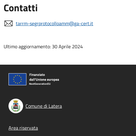
Contatti
tarrm-segrprotocolloamm@ga-cert.it
Ultimo aggiornamento: 30 Aprile 2024
Comune di Latera
Footer menu
Area riservata