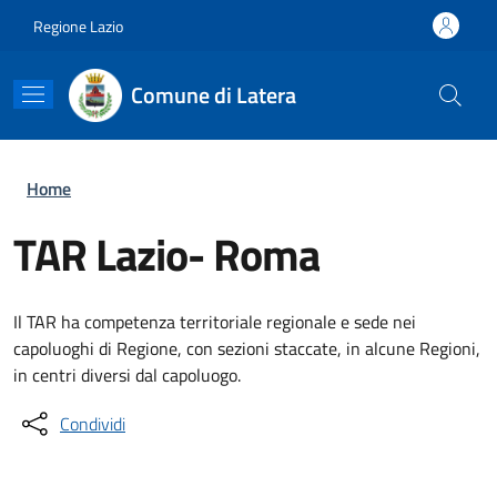
Salta al contenuto principale
Skip to footer content
Regione Lazio
Comune di Latera
Briciole di pane
Home
TAR Lazio- Roma
Il TAR ha competenza territoriale regionale e sede nei
capoluoghi di Regione, con sezioni staccate, in alcune Regioni,
in centri diversi dal capoluogo.
Condividi