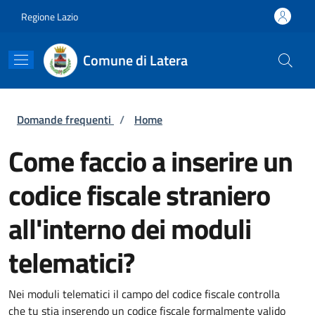
Salta al contenuto principale
Skip to footer content
Regione Lazio
Comune di Latera
Briciole di pane
Domande frequenti
/
Home
Come faccio a inserire un
codice fiscale straniero
all'interno dei moduli
telematici?
Nei moduli telematici il campo del codice fiscale controlla
che tu stia inserendo un codice fiscale formalmente valido