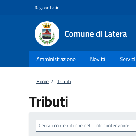
Salta al contenuto principale
Skip to footer content
Regione Lazio
Comune di Latera
Amministrazione
Novità
Servizi
Briciole di pane
Home
/
Tributi
Tributi
Cerca i contenuti che nel titolo contengono: