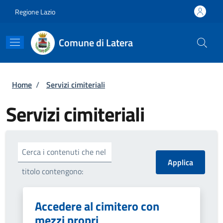
Salta al contenuto principale
Skip to footer content
Regione Lazio
Comune di Latera
Briciole di pane
Home
/
Servizi cimiteriali
Servizi cimiteriali
Cerca i contenuti che nel
titolo contengono:
Accedere al cimitero con
mezzi propri