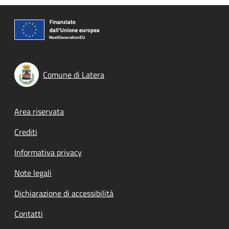
Comune di Latera
Footer menu
Area riservata
Crediti
Informativa privacy
Note legali
Dichiarazione di accessibilità
Contatti