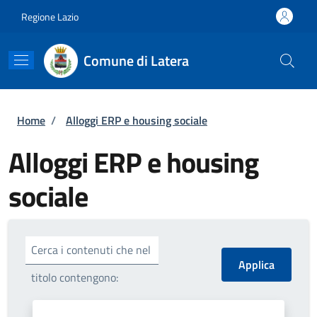
Salta al contenuto principale
Skip to footer content
Regione Lazio
Comune di Latera
Briciole di pane
Home
/
Alloggi ERP e housing sociale
Alloggi ERP e housing
sociale
Cerca i contenuti che nel
titolo contengono: