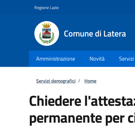
Salta al contenuto principale
Skip to footer content
Regione Lazio
Comune di Latera
Amministrazione
Novità
Servizi
Briciole di pane
Servizi demografici
/
Home
Chiedere l'attest
permanente per ci