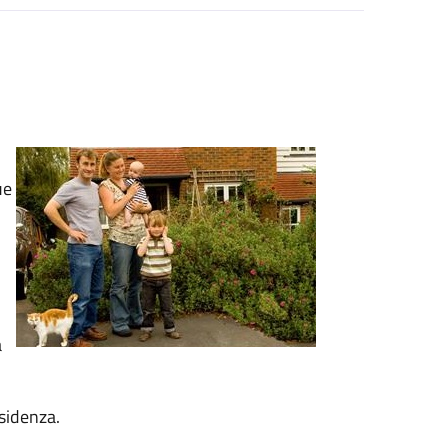
ue
a
sidenza.