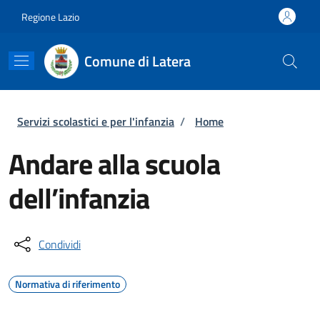
Salta al contenuto principale
Skip to footer content
Regione Lazio
Comune di Latera
Briciole di pane
Servizi scolastici e per l'infanzia
/
Home
Andare alla scuola
dell’infanzia
Condividi
Normativa di riferimento