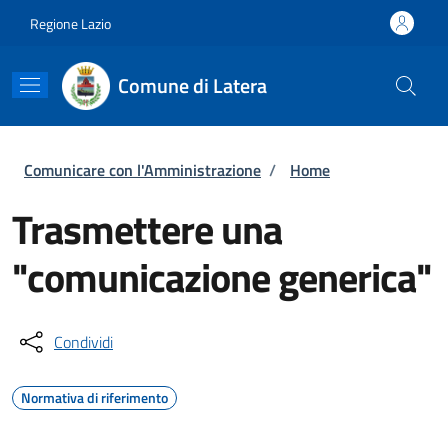
Salta al contenuto principale
Skip to footer content
Regione Lazio
Comune di Latera
Briciole di pane
Comunicare con l'Amministrazione
/
Home
Trasmettere una
"comunicazione generica"
Condividi
Normativa di riferimento