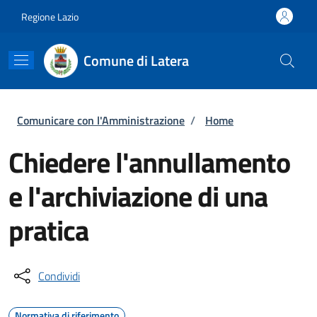
Salta al contenuto principale
Skip to footer content
Regione Lazio
Comune di Latera
Briciole di pane
Comunicare con l'Amministrazione
/
Home
Chiedere l'annullamento
e l'archiviazione di una
pratica
Condividi
Normativa di riferimento