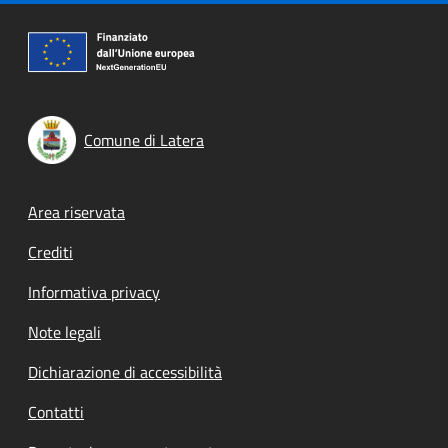
Comune di Latera
Footer menu
Area riservata
Crediti
Informativa privacy
Note legali
Dichiarazione di accessibilità
Contatti