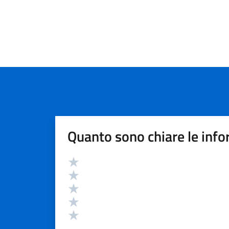
Quanto sono chiare le info
Valutazione
Valuta 5 stelle su 5
Valuta 4 stelle su 5
Valuta 3 stelle su 5
Valuta 2 stelle su 5
Valuta 1 stelle su 5