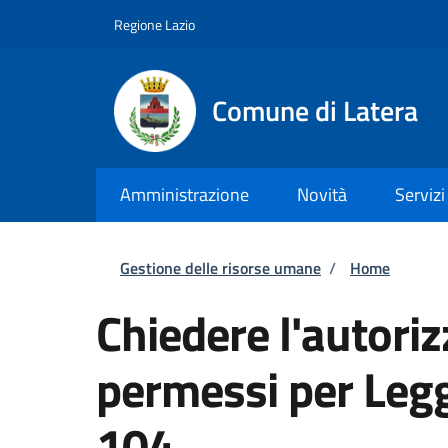
Salta al contenuto principale
Skip to footer content
Regione Lazio
Comune di Latera
Amministrazione
Novità
Servizi
Briciole di pane
Gestione delle risorse umane
/
Home
Chiedere l'autoriz
permessi per Leg
104