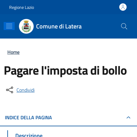
Salta al contenuto principale
Skip to footer content
Regione Lazio
Comune di Latera
Briciole di pane
Home
Pagare l'imposta di bollo
Condividi
INDICE DELLA PAGINA
Descrizione