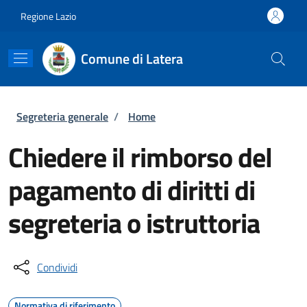
Salta al contenuto principale
Skip to footer content
Regione Lazio
Comune di Latera
Briciole di pane
Segreteria generale
/
Home
Chiedere il rimborso del
pagamento di diritti di
segreteria o istruttoria
Condividi
Normativa di riferimento