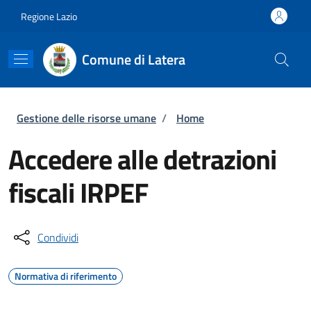
Salta al contenuto principale
Skip to footer content
Regione Lazio
Comune di Latera
Briciole di pane
Gestione delle risorse umane
/
Home
Accedere alle detrazioni
fiscali IRPEF
Condividi
Normativa di riferimento