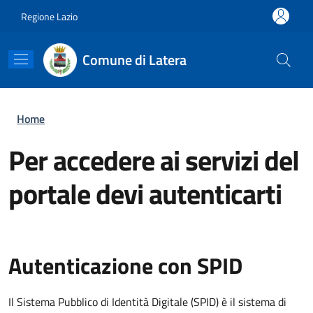
Salta al contenuto principale
Skip to footer content
Regione Lazio
Comune di Latera
Briciole di pane
Home
Per accedere ai servizi del
portale devi autenticarti
Autenticazione con SPID
Il Sistema Pubblico di Identità Digitale (SPID) è il sistema di